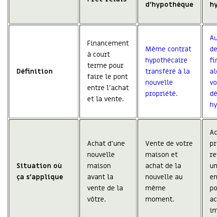
d’hypothèque
h
A
Financement
Même contrat
d
à court
hypothécaire
f
terme pour
Définition
transféré à la
al
faire le pont
nouvelle
vo
entre l’achat
propriété.
dé
et la vente.
hy
Ac
Achat d’une
Vente de votre
pr
nouvelle
maison et
re
Situation où
maison
achat de la
un
ça s'applique
avant la
nouvelle au
e
vente de la
même
po
vôtre.
moment.
ac
im