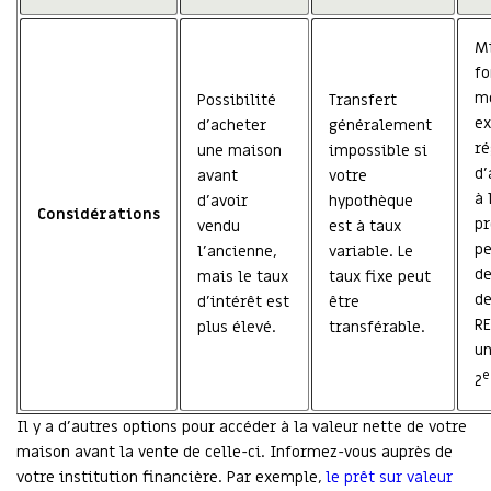
M
fo
mo
Possibilité
Transfert
ex
d’acheter
généralement
r
une maison
impossible si
d’
avant
votre
à 
d’avoir
hypothèque
Considérations
pr
vendu
est à taux
p
l’ancienne,
variable. Le
de
mais le taux
taux fixe peut
de
d’intérêt est
être
RE
plus élevé.
transférable.
u
e
2
Il y a d’autres options pour accéder à la valeur nette de votre
maison avant la vente de celle-ci. Informez-vous auprès de
votre institution financière. Par exemple,
le prêt sur valeur