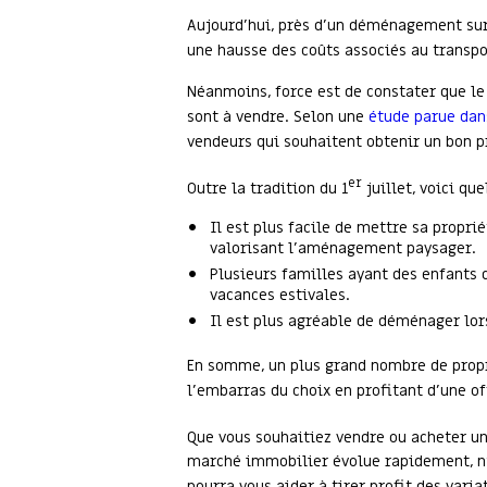
Aujourd’hui, près d’un déménagement sur 
une hausse des coûts associés au transpo
Néanmoins, force est de constater que l
sont à vendre. Selon une
étude parue da
vendeurs qui souhaitent obtenir un bon pr
er
Outre la tradition du 1
juillet, voici qu
Il est plus facile de mettre sa propri
valorisant l’aménagement paysager.
Plusieurs familles ayant des enfants 
vacances estivales.
Il est plus agréable de déménager lo
En somme, un plus grand nombre de propri
l’embarras du choix en profitant d’une of
Que vous souhaitiez vendre ou acheter une
marché immobilier évolue rapidement, n
pourra vous aider à tirer profit des vari