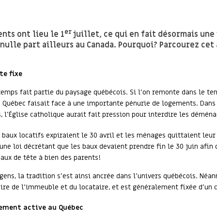
er
ts ont lieu le 1
juillet, ce qui en fait désormais une
nulle part ailleurs au Canada. Pourquoi? Parcourez cet 
te fixe
mps fait partie du paysage québécois. Si l’on remonte dans le tem
le Québec faisait face à une importante pénurie de logements. Dans 
s, l’Église catholique aurait fait pression pour interdire les démé
s baux locatifs expiraient le 30 avril et les ménages quittaient leur
ne loi décrétant que les baux devaient prendre fin le 30 juin afin d
maux de tête à bien des parents!
gens, la tradition s’est ainsi ancrée dans l’univers québécois. Néan
aire de l’immeuble et du locataire, et est généralement fixée d’u
rement active au Québec