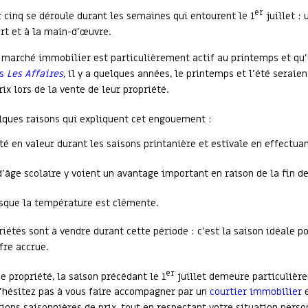
er
cinq se déroule durant les semaines qui entourent le 1
juillet :
rt et à la main-d’œuvre.
e marché immobilier est particulièrement actif au printemps et qu
ns
Les Affaires
, il y a quelques années, le printemps et l’été seraie
ix lors de la vente de leur propriété.
elques raisons qui expliquent cet engouement :
été en valeur durant les saisons printanière et estivale en effectua
d’âge scolaire y voient un avantage important en raison de la fin d
rsque la température est clémente.
étés sont à vendre durant cette période : c’est la saison idéale po
fre accrue.
er
 propriété, la saison précédant le 1
juillet demeure particulièr
’hésitez pas à vous faire accompagner par un
courtier immobilier
e
ations saisonnières de prix, tout en respectant votre situation pers