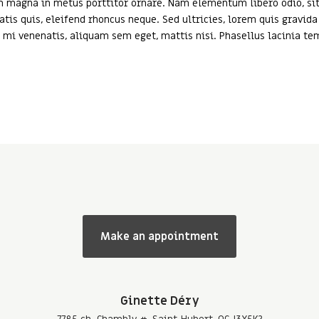
im magna in metus porttitor ornare. Nam elementum libero odio, s
 quis, eleifend rhoncus neque. Sed ultricies, lorem quis gravida ve
i venenatis, aliquam sem eget, mattis nisi. Phasellus lacinia te
Make an appointment
Ginette Déry