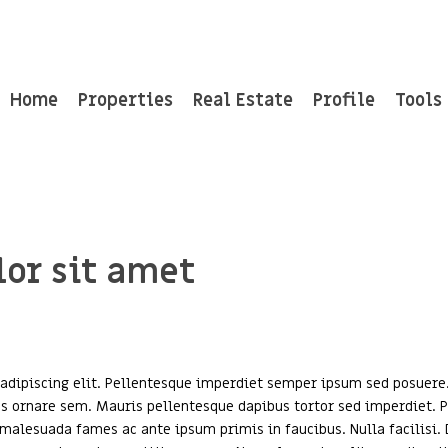
Home
Properties
Real Estate
Profile
Tools
or sit amet
adipiscing elit. Pellentesque imperdiet semper ipsum sed posuere. 
as ornare sem. Mauris pellentesque dapibus tortor sed imperdiet. Pr
alesuada fames ac ante ipsum primis in faucibus. Nulla facilisi. Du