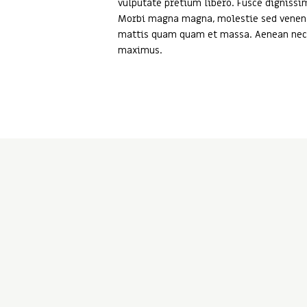
vulputate pretium libero. Fusce digniss
Morbi magna magna, molestie sed venenatis
mattis quam quam et massa. Aenean nec m
maximus.